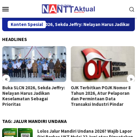
Loncat
Menu
ke
Mobile
konten
Buka SLCN 2026, Sekda Jeffry: Nelayan Harus Jadikan Keselamata
Konten Spesial
HEADLINES
«
»
Buka SLCN 2026, Sekda Jeffry:
OJK Terbitkan POJK Nomor 8
Nelayan Harus Jadikan
Tahun 2026, Atur Pelaporan
Keselamatan Sebagai
dan Permintaan Data
Prioritas
Transaksi Industri Pindar
TAG:
JALUR MANDIRI UNDANA
Lolos Jalur Mandiri Undana 2026? Wajib Lapor
Diri Berkas UKT Mulai 22 Juni atau Dinyatakan