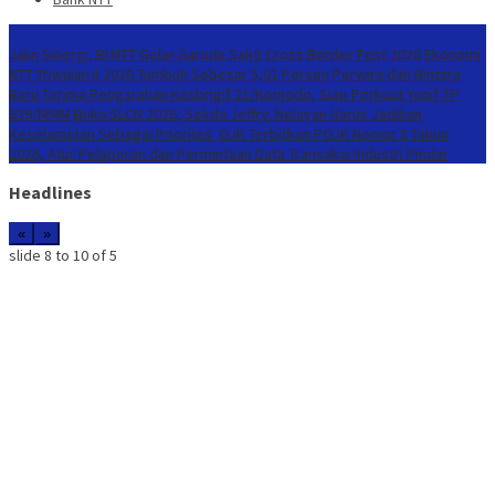
Konten Spesial
Jalin Sinergi, BI NTT Gelar Garuda Sakti Cross Border Fest 2026
Ekonomi
NTT Triwulan II 2026 Tumbuh Sebesar 5,01 Persen
Perwira dan Bintara
Baru Terima Pengarahan Kasbrigif 21/Komodo, Siap Perkuat Yonif TP
939/MMM
Buka SLCN 2026, Sekda Jeffry: Nelayan Harus Jadikan
Keselamatan Sebagai Prioritas
OJK Terbitkan POJK Nomor 8 Tahun
2026, Atur Pelaporan dan Permintaan Data Transaksi Industri Pindar
Headlines
«
»
slide
8 to 10
of 5