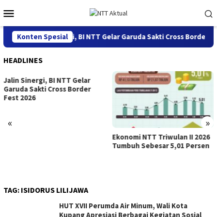
Loncat
Menu
ke
Mobile
konten
Konten Spesial
Jalin Sinergi, BI NTT Gelar Garuda Sakti Cross Border Fe
HEADLINES
Jalin Sinergi, BI NTT Gelar
Garuda Sakti Cross Border
Fest 2026
«
»
Ekonomi NTT Triwulan II 2026
Tumbuh Sebesar 5,01 Persen
TAG:
ISIDORUS LILIJAWA
HUT XVII Perumda Air Minum, Wali Kota
Kupang Apresiasi Berbagai Kegiatan Sosial