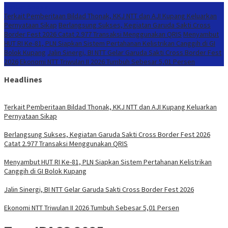
Konten Spesial
Terkait Pemberitaan Bildad Thonak, KKJ NTT dan AJI Kupang Keluarkan
Pernyataan Sikap
Berlangsung Sukses, Kegiatan Garuda Sakti Cross
Border Fest 2026 Catat 2.977 Transaksi Menggunakan QRIS
Menyambut
HUT RI Ke-81, PLN Siapkan Sistem Pertahanan Kelistrikan Canggih di GI
Bolok Kupang
Jalin Sinergi, BI NTT Gelar Garuda Sakti Cross Border Fest
2026
Ekonomi NTT Triwulan II 2026 Tumbuh Sebesar 5,01 Persen
Headlines
Terkait Pemberitaan Bildad Thonak, KKJ NTT dan AJI Kupang Keluarkan
Pernyataan Sikap
Berlangsung Sukses, Kegiatan Garuda Sakti Cross Border Fest 2026
Catat 2.977 Transaksi Menggunakan QRIS
Menyambut HUT RI Ke-81, PLN Siapkan Sistem Pertahanan Kelistrikan
Canggih di GI Bolok Kupang
Jalin Sinergi, BI NTT Gelar Garuda Sakti Cross Border Fest 2026
Ekonomi NTT Triwulan II 2026 Tumbuh Sebesar 5,01 Persen