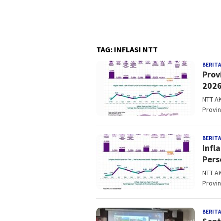
TAG:
INFLASI NTT
BERITA
Prov
202
NTT AK
Provin
BERITA
Infl
Pers
NTT AK
Provin
BERITA