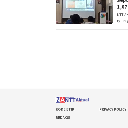
Sept
1,07
NTT AK
(y-on-
KODE ETIK
PRIVACY POLICY
REDAKSI