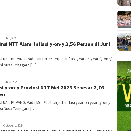
Hanya Menyisakan Cerita,
Tapi Harus Menumbuhkan
Integritas
NTT
Juli 1, 2026
insi NTT Alami Inflasi y-on-y 3,56 Persen di Juni
AKTUAL
6
TUAL. KUPANG. Pada Juni 2026 terjadi inflasi year on year (y-on-y)
si Nusa Tenggara […]
NTT
Juni 5, 2026
asi y-on-y Provinsi NTT Mei 2026 Sebesar 2,76
AKTUAL
en
TUAL. KUPANG. Pada Mei 2026 terjadi inflasi year on year (y-on-y)
si Nusa Tenggara […]
NTT
Oktober 1, 2024
AKTUAL