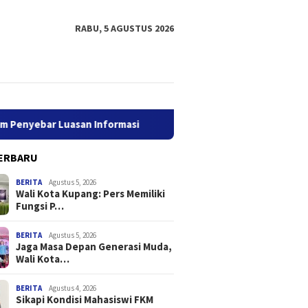
RABU, 5 AGUSTUS 2026
yebar Luasan Informasi
Jaga Masa Depan Generasi Muda, 
ERBARU
BERITA
Agustus 5, 2026
Wali Kota Kupang: Pers Memiliki
Fungsi P…
BERITA
Agustus 5, 2026
Jaga Masa Depan Generasi Muda,
Wali Kota…
mily Cup Digelar, 51
Wali Kota Kupang: Pers
Jaga Ma
iap Berlaga dalam
Memiliki Fungsi Penting
Muda, W
gat Sportivitas
dalam Penyebar Luasan
Roadsh
BERITA
Agustus 4, 2026
Sikapi Kondisi Mahasiswi FKM
Informasi
UPTD S