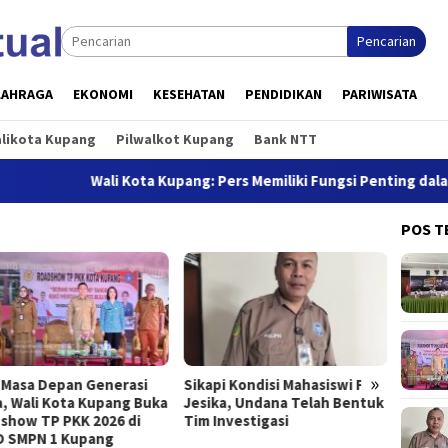
Pencarian
LAHRAGA
EKONOMI
KESEHATAN
PENDIDIKAN
PARIWISATA
alikota Kupang
Pilwalkot Kupang
Bank NTT
Wali Kota Kupang: Pers Memiliki Fungsi Penting dalam Pen
POS T
»
pi Kondisi Mahasiswi FKM
Terima Karnaval Budaya
GZL Fa
ka, Undana Telah Bentuk
Jamda X di Saboak, Wawali
Tim S
Investigasi
Serena Beri Pesan
Seman
Menyentuh: Jambore Bukan