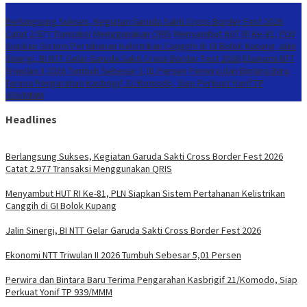
Konten Spesial
Berlangsung Sukses, Kegiatan Garuda Sakti Cross Border Fest 2026
Catat 2.977 Transaksi Menggunakan QRIS
Menyambut HUT RI Ke-81, PLN
Siapkan Sistem Pertahanan Kelistrikan Canggih di GI Bolok Kupang
Jalin
Sinergi, BI NTT Gelar Garuda Sakti Cross Border Fest 2026
Ekonomi NTT
Triwulan II 2026 Tumbuh Sebesar 5,01 Persen
Perwira dan Bintara Baru
Terima Pengarahan Kasbrigif 21/Komodo, Siap Perkuat Yonif TP
939/MMM
Headlines
Berlangsung Sukses, Kegiatan Garuda Sakti Cross Border Fest 2026
Catat 2.977 Transaksi Menggunakan QRIS
Menyambut HUT RI Ke-81, PLN Siapkan Sistem Pertahanan Kelistrikan
Canggih di GI Bolok Kupang
Jalin Sinergi, BI NTT Gelar Garuda Sakti Cross Border Fest 2026
Ekonomi NTT Triwulan II 2026 Tumbuh Sebesar 5,01 Persen
Perwira dan Bintara Baru Terima Pengarahan Kasbrigif 21/Komodo, Siap
Perkuat Yonif TP 939/MMM