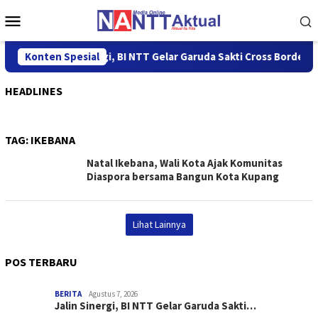
Loncat
Menu
ke
Mobile
konten
Konten Spesial
Jalin Sinergi, BI NTT Gelar Garuda Sakti Cross Border Fe
HEADLINES
TAG:
IKEBANA
Natal Ikebana, Wali Kota Ajak Komunitas
Diaspora bersama Bangun Kota Kupang
Lihat Lainnya
POS TERBARU
BERITA
Agustus 7, 2026
Jalin Sinergi, BI NTT Gelar Garuda Sakti…