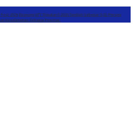
r Fest 2026
Ekonomi NTT Triwulan II 2026 Tumbuh Sebesar 5,01 Persen
kan Keselamatan Sebagai Prioritas