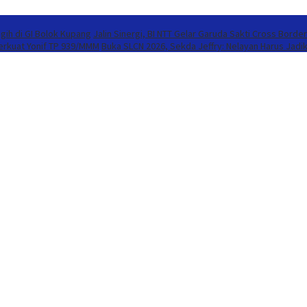
gih di GI Bolok Kupang
Jalin Sinergi, BI NTT Gelar Garuda Sakti Cross Borde
Perkuat Yonif TP 939/MMM
Buka SLCN 2026, Sekda Jeffry: Nelayan Harus Jadi