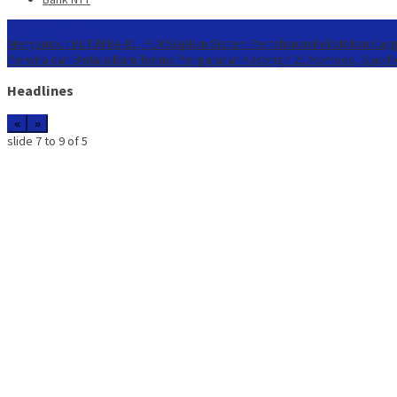
Konten Spesial
Menyambut HUT RI Ke-81, PLN Siapkan Sistem Pertahanan Kelistrikan Cang
Perwira dan Bintara Baru Terima Pengarahan Kasbrigif 21/Komodo, Siap 
Headlines
«
»
slide
7 to 9
of 5