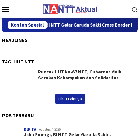
Loncat
Menu
ke
Mobile
konten
Konten Spesial
Jalin Sinergi, BI NTT Gelar Garuda Sakti Cross Border Fest
HEADLINES
TAG:
HUT NTT
Puncak HUT ke-67 NTT, Gubernur Melki
Serukan Kekompakan dan Solidaritas
Lihat Lainnya
POS TERBARU
BERITA
Agustus 7, 2026
Jalin Sinergi, BI NTT Gelar Garuda Sakti…