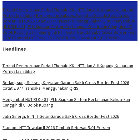
Konten Spesial
Terkait Pemberitaan Bildad Thonak, KKJ NTT dan AJI Kupang Keluarkan
Pernyataan Sikap
Berlangsung Sukses, Kegiatan Garuda Sakti Cross
Border Fest 2026 Catat 2.977 Transaksi Menggunakan QRIS
Menyambut
HUT RI Ke-81, PLN Siapkan Sistem Pertahanan Kelistrikan Canggih di GI
Bolok Kupang
Jalin Sinergi, BI NTT Gelar Garuda Sakti Cross Border Fest
2026
Ekonomi NTT Triwulan II 2026 Tumbuh Sebesar 5,01 Persen
Headlines
Terkait Pemberitaan Bildad Thonak, KKJ NTT dan AJI Kupang Keluarkan
Pernyataan Sikap
Berlangsung Sukses, Kegiatan Garuda Sakti Cross Border Fest 2026
Catat 2.977 Transaksi Menggunakan QRIS
Menyambut HUT RI Ke-81, PLN Siapkan Sistem Pertahanan Kelistrikan
Canggih di GI Bolok Kupang
Jalin Sinergi, BI NTT Gelar Garuda Sakti Cross Border Fest 2026
Ekonomi NTT Triwulan II 2026 Tumbuh Sebesar 5,01 Persen