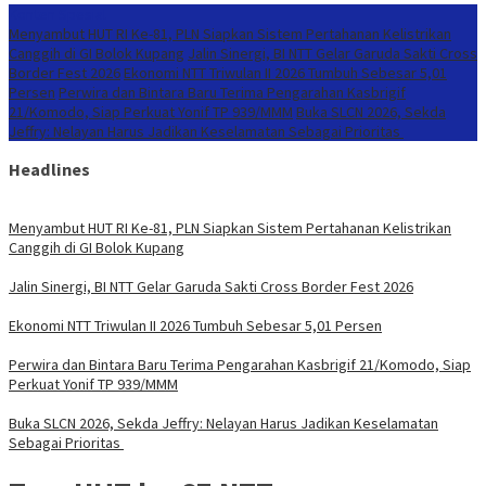
Konten Spesial
Menyambut HUT RI Ke-81, PLN Siapkan Sistem Pertahanan Kelistrikan
Canggih di GI Bolok Kupang
Jalin Sinergi, BI NTT Gelar Garuda Sakti Cross
Border Fest 2026
Ekonomi NTT Triwulan II 2026 Tumbuh Sebesar 5,01
Persen
Perwira dan Bintara Baru Terima Pengarahan Kasbrigif
21/Komodo, Siap Perkuat Yonif TP 939/MMM
Buka SLCN 2026, Sekda
Jeffry: Nelayan Harus Jadikan Keselamatan Sebagai Prioritas
Headlines
Menyambut HUT RI Ke-81, PLN Siapkan Sistem Pertahanan Kelistrikan
Canggih di GI Bolok Kupang
Jalin Sinergi, BI NTT Gelar Garuda Sakti Cross Border Fest 2026
Ekonomi NTT Triwulan II 2026 Tumbuh Sebesar 5,01 Persen
Perwira dan Bintara Baru Terima Pengarahan Kasbrigif 21/Komodo, Siap
Perkuat Yonif TP 939/MMM
Buka SLCN 2026, Sekda Jeffry: Nelayan Harus Jadikan Keselamatan
Sebagai Prioritas