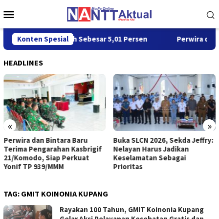
Loncat
Menu
ke
Mobile
konten
I 2026 Tumbuh Sebesar 5,01 Persen
Konten Spesial
Perwira dan Bintara 
HEADLINES
«
»
Perwira dan Bintara Baru
Buka SLCN 2026, Sekda Jeffry:
Terima Pengarahan Kasbrigif
Nelayan Harus Jadikan
21/Komodo, Siap Perkuat
Keselamatan Sebagai
Yonif TP 939/MMM
Prioritas
TAG:
GMIT KOINONIA KUPANG
Rayakan 100 Tahun, GMIT Koinonia Kupang
Gelar Aksi Pelayanan Kesehatan Gratis dan