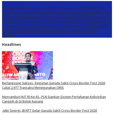
Konten Spesial
Berlangsung Sukses, Kegiatan Garuda Sakti Cross Border Fest 2026
Catat 2.977 Transaksi Menggunakan QRIS
Menyambut HUT RI Ke-81, PLN
Siapkan Sistem Pertahanan Kelistrikan Canggih di GI Bolok Kupang
Jalin
Sinergi, BI NTT Gelar Garuda Sakti Cross Border Fest 2026
Ekonomi NTT
Triwulan II 2026 Tumbuh Sebesar 5,01 Persen
Perwira dan Bintara Baru
Terima Pengarahan Kasbrigif 21/Komodo, Siap Perkuat Yonif TP
939/MMM
Headlines
Berlangsung Sukses, Kegiatan Garuda Sakti Cross Border Fest 2026
Catat 2.977 Transaksi Menggunakan QRIS
Menyambut HUT RI Ke-81, PLN Siapkan Sistem Pertahanan Kelistrikan
Canggih di GI Bolok Kupang
Jalin Sinergi, BI NTT Gelar Garuda Sakti Cross Border Fest 2026