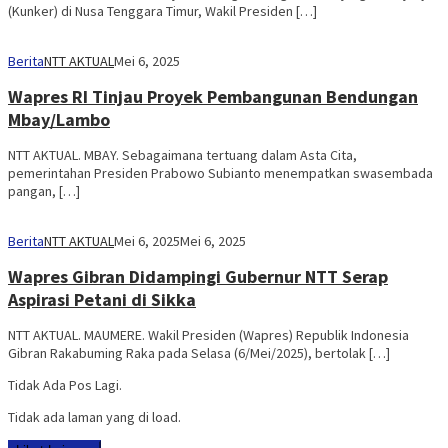
(Kunker) di Nusa Tenggara Timur, Wakil Presiden […]
Berita
NTT AKTUAL
Mei 6, 2025
Wapres RI Tinjau Proyek Pembangunan Bendungan
Mbay/Lambo
NTT AKTUAL. MBAY. Sebagaimana tertuang dalam Asta Cita,
pemerintahan Presiden Prabowo Subianto menempatkan swasembada
pangan, […]
Berita
NTT AKTUAL
Mei 6, 2025
Mei 6, 2025
Wapres Gibran Didampingi Gubernur NTT Serap
Aspirasi Petani di Sikka
NTT AKTUAL. MAUMERE. Wakil Presiden (Wapres) Republik Indonesia
Gibran Rakabuming Raka pada Selasa (6/Mei/2025), bertolak […]
Tidak Ada Pos Lagi.
Tidak ada laman yang di load.