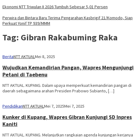
Ekonomi NTT Triwulan II 2026 Tumbuh Sebesar 5,01 Persen
Perwira dan Bintara Baru Terima Pengarahan Kasbrigif 21/Komodo, Siap
Perkuat Yonif TP 939/MMM
Tag:
Gibran Rakabuming Raka
Berita
NTT AKTUAL
Mei 8, 2025
Wujudkan Kemandirian Pangan, Wapres Mengunjungi
Petani di Taebenu
NTT AKTUAL. KUPANG. Dalam upaya memperkuat kemandirian pangan di
daerah sebagaimana arahan Presiden Prabowo Subianto, […]
Pendidikan
NTT AKTUAL
Mei 7, 2025
Mei 7, 2025
Kunker di Kupang, Wapres Gibran Kunjungi SD Inpres
Kaniti
NTT AKTUAL. KUPANG. Melanjutkan rangkaian agenda kunjungan kerjanya