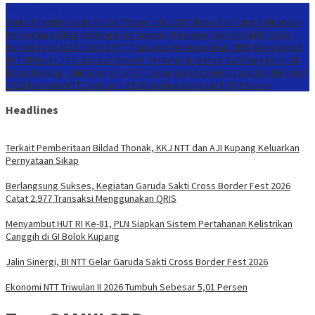
Konten Spesial
Terkait Pemberitaan Bildad Thonak, KKJ NTT dan AJI Kupang Keluarkan
Pernyataan Sikap
Berlangsung Sukses, Kegiatan Garuda Sakti Cross
Border Fest 2026 Catat 2.977 Transaksi Menggunakan QRIS
Menyambut
HUT RI Ke-81, PLN Siapkan Sistem Pertahanan Kelistrikan Canggih di GI
Bolok Kupang
Jalin Sinergi, BI NTT Gelar Garuda Sakti Cross Border Fest
2026
Ekonomi NTT Triwulan II 2026 Tumbuh Sebesar 5,01 Persen
Headlines
Terkait Pemberitaan Bildad Thonak, KKJ NTT dan AJI Kupang Keluarkan
Pernyataan Sikap
Berlangsung Sukses, Kegiatan Garuda Sakti Cross Border Fest 2026
Catat 2.977 Transaksi Menggunakan QRIS
Menyambut HUT RI Ke-81, PLN Siapkan Sistem Pertahanan Kelistrikan
Canggih di GI Bolok Kupang
Jalin Sinergi, BI NTT Gelar Garuda Sakti Cross Border Fest 2026
Ekonomi NTT Triwulan II 2026 Tumbuh Sebesar 5,01 Persen