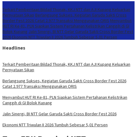
Konten Spesial
Terkait Pemberitaan Bildad Thonak, KKJ NTT dan AJI Kupang Keluarkan
Pernyataan Sikap
Berlangsung Sukses, Kegiatan Garuda Sakti Cross
Border Fest 2026 Catat 2.977 Transaksi Menggunakan QRIS
Menyambut
HUT RI Ke-81, PLN Siapkan Sistem Pertahanan Kelistrikan Canggih di GI
Bolok Kupang
Jalin Sinergi, BI NTT Gelar Garuda Sakti Cross Border Fest
2026
Ekonomi NTT Triwulan II 2026 Tumbuh Sebesar 5,01 Persen
Headlines
Terkait Pemberitaan Bildad Thonak, KKJ NTT dan AJI Kupang Keluarkan
Pernyataan Sikap
Berlangsung Sukses, Kegiatan Garuda Sakti Cross Border Fest 2026
Catat 2.977 Transaksi Menggunakan QRIS
Menyambut HUT RI Ke-81, PLN Siapkan Sistem Pertahanan Kelistrikan
Canggih di GI Bolok Kupang
Jalin Sinergi, BI NTT Gelar Garuda Sakti Cross Border Fest 2026
Ekonomi NTT Triwulan II 2026 Tumbuh Sebesar 5,01 Persen