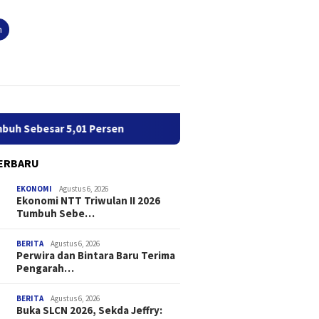
n
h Sebesar 5,01 Persen
Perwira dan Bintara Baru Terima 
ERBARU
EKONOMI
Agustus 6, 2026
Ekonomi NTT Triwulan II 2026
Tumbuh Sebe…
BERITA
Agustus 6, 2026
Perwira dan Bintara Baru Terima
Pengarah…
BERITA
Agustus 6, 2026
Buka SLCN 2026, Sekda Jeffry: