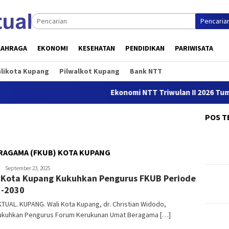
Pencaria
LAHRAGA
EKONOMI
KESEHATAN
PENDIDIKAN
PARIWISATA
alikota Kupang
Pilwalkot Kupang
Bank NTT
Ekonomi NTT Triwulan II 2026 Tumbu
POS T
AGAMA (FKUB) KOTA KUPANG
NTT
September 23, 2025
 Kota Kupang Kukuhkan Pengurus FKUB Periode
AKTUAL
5-2030
TUAL. KUPANG. Wali Kota Kupang, dr. Christian Widodo,
kuhkan Pengurus Forum Kerukunan Umat Beragama […]