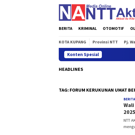
Loncat
ke
konten
BERITA
KRIMINAL
OTOMOTIF
O
KOTA KUPANG
Provinsi NTT
Pj. W
Konten Spesial
HEADLINES
TAG:
FORUM KERUKUNAN UMAT BER
BERITA
Wali
202
NTT AK
mengu