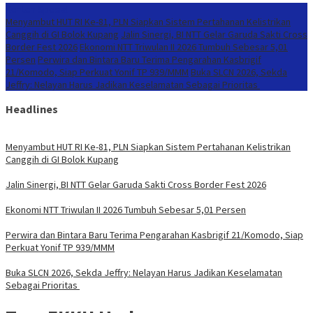
Konten Spesial
Menyambut HUT RI Ke-81, PLN Siapkan Sistem Pertahanan Kelistrikan
Canggih di GI Bolok Kupang
Jalin Sinergi, BI NTT Gelar Garuda Sakti Cross
Border Fest 2026
Ekonomi NTT Triwulan II 2026 Tumbuh Sebesar 5,01
Persen
Perwira dan Bintara Baru Terima Pengarahan Kasbrigif
21/Komodo, Siap Perkuat Yonif TP 939/MMM
Buka SLCN 2026, Sekda
Jeffry: Nelayan Harus Jadikan Keselamatan Sebagai Prioritas
Headlines
Menyambut HUT RI Ke-81, PLN Siapkan Sistem Pertahanan Kelistrikan
Canggih di GI Bolok Kupang
Jalin Sinergi, BI NTT Gelar Garuda Sakti Cross Border Fest 2026
Ekonomi NTT Triwulan II 2026 Tumbuh Sebesar 5,01 Persen
Perwira dan Bintara Baru Terima Pengarahan Kasbrigif 21/Komodo, Siap
Perkuat Yonif TP 939/MMM
Buka SLCN 2026, Sekda Jeffry: Nelayan Harus Jadikan Keselamatan
Sebagai Prioritas