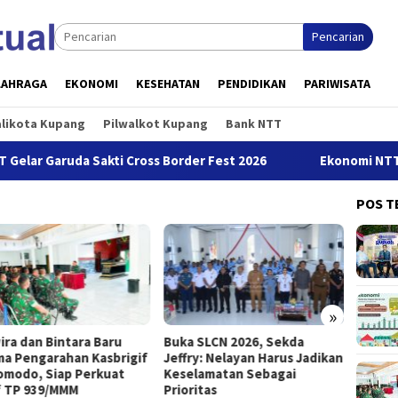
Pencarian
LAHRAGA
EKONOMI
KESEHATAN
PENDIDIKAN
PARIWISATA
alikota Kupang
Pilwalkot Kupang
Bank NTT
aruda Sakti Cross Border Fest 2026
Ekonomi NTT Triwulan 
POS T
»
ira dan Bintara Baru
Buka SLCN 2026, Sekda
OJK Te
ma Pengarahan Kasbrigif
Jeffry: Nelayan Harus Jadikan
Tahun 
omodo, Siap Perkuat
Keselamatan Sebagai
dan P
f TP 939/MMM
Prioritas
Transa