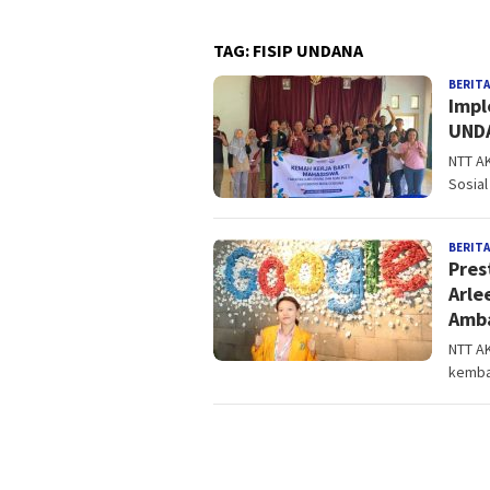
TAG:
FISIP UNDANA
BERITA
Impl
UNDA
NTT AK
Sosial
BERITA
Pres
Arle
Amb
NTT A
kembal