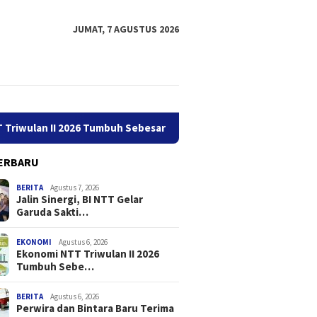
JUMAT, 7 AGUSTUS 2026
II 2026 Tumbuh Sebesar 5,01 Persen
Perwira dan Bintara
ERBARU
BERITA
Agustus 7, 2026
Jalin Sinergi, BI NTT Gelar
Garuda Sakti…
EKONOMI
Agustus 6, 2026
Ekonomi NTT Triwulan II 2026
Tumbuh Sebe…
rbitkan POJK Nomor 8
Jalin Sinergi, BI NTT Gelar
Ekonomi
2026, Atur Pelaporan
Garuda Sakti Cross Border
Tumbuh 
ermintaan Data
Fest 2026
BERITA
Agustus 6, 2026
Perwira dan Bintara Baru Terima
ksi Industri Pindar