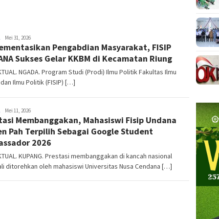
NTT
Mei 31, 2026
ementasikan Pengabdian Masyarakat, FISIP
AKTUAL
NA Sukses Gelar KKBM di Kecamatan Riung
TUAL. NGADA. Program Studi (Prodi) Ilmu Politik Fakultas Ilmu
 dan Ilmu Politik (FISIP) […]
NTT
Mei 11, 2026
tasi Membanggakan, Mahasiswi Fisip Undana
AKTUAL
en Pah Terpilih Sebagai Google Student
assador 2026
KTUAL. KUPANG. Prestasi membanggakan di kancah nasional
i ditorehkan oleh mahasiswi Universitas Nusa Cendana […]