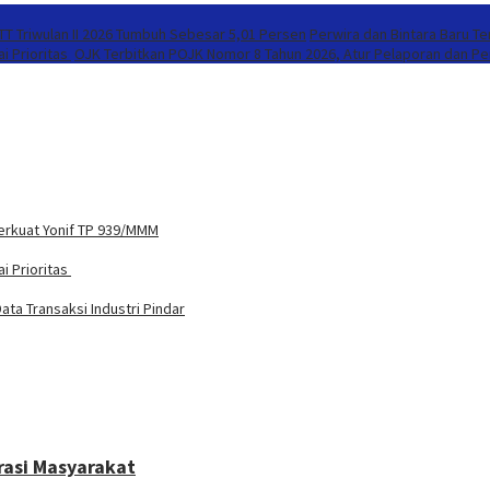
T Triwulan II 2026 Tumbuh Sebesar 5,01 Persen
Perwira dan Bintara Baru T
i Prioritas
OJK Terbitkan POJK Nomor 8 Tahun 2026, Atur Pelaporan dan Per
Perkuat Yonif TP 939/MMM
i Prioritas
ta Transaksi Industri Pindar
irasi Masyarakat