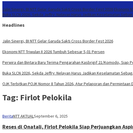
Konten Spesial
Jalin Sinergi, BI NTT Gelar Garuda Sakti Cross Border Fest 2026
Ekonomi NT
Buka SLCN 2026, Sekda Jeffry: Nelayan Harus Jadikan Keselamatan Sebaga
Headlines
Jalin Sinergi, BI NTT Gelar Garuda Sakti Cross Border Fest 2026
Ekonomi NTT Triwulan II 2026 Tumbuh Sebesar 5,01 Persen
Perwira dan Bintara Baru Terima Pengarahan Kasbrigif 21/Komodo, Siap 
Buka SLCN 2026, Sekda Jeffry: Nelayan Harus Jadikan Keselamatan Sebaga
OJK Terbitkan POJK Nomor 8 Tahun 2026, Atur Pelaporan dan Permintaan Da
Tag:
Firlot Pelokila
Berita
NTT AKTUAL
September 6, 2025
Reses di Onatali, Firlot Pelokila Siap Perjuangkan Asp