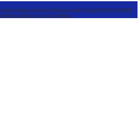
erima Pengarahan Kasbrigif 21/Komodo, Siap Perkuat Yonif TP 939/MMM
mintaan Data Transaksi Industri Pindar