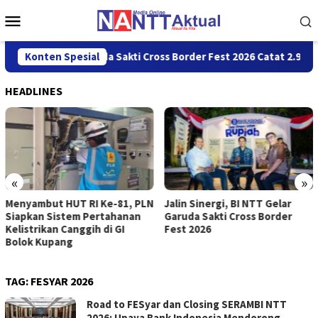
Loncat
Menu
ke
Mobile
konten
iatan Garuda Sakti Cross Border Fest 2026 Catat 2.977 Transak
Konten Spesial
HEADLINES
«
»
Menyambut HUT RI Ke-81, PLN
Jalin Sinergi, BI NTT Gelar
Siapkan Sistem Pertahanan
Garuda Sakti Cross Border
Kelistrikan Canggih di GI
Fest 2026
Bolok Kupang
TAG:
FESYAR 2026
Road to FESyar dan Closing SERAMBI NTT
2026: Upaya Bank Indonesia Mendorong