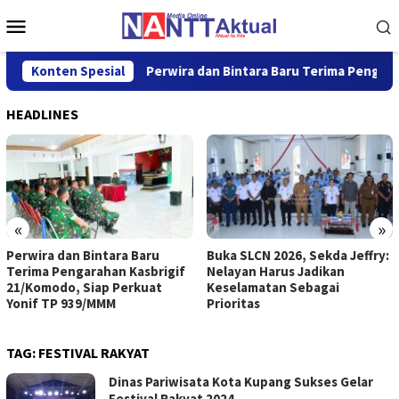
Loncat
Menu
ke
Mobile
konten
Persen
Konten Spesial
Perwira dan Bintara Baru Terima Pengarahan Kasb
HEADLINES
«
»
Perwira dan Bintara Baru
Buka SLCN 2026, Sekda Jeffry:
Terima Pengarahan Kasbrigif
Nelayan Harus Jadikan
21/Komodo, Siap Perkuat
Keselamatan Sebagai
Yonif TP 939/MMM
Prioritas
TAG:
FESTIVAL RAKYAT
Dinas Pariwisata Kota Kupang Sukses Gelar
Festival Rakyat 2024