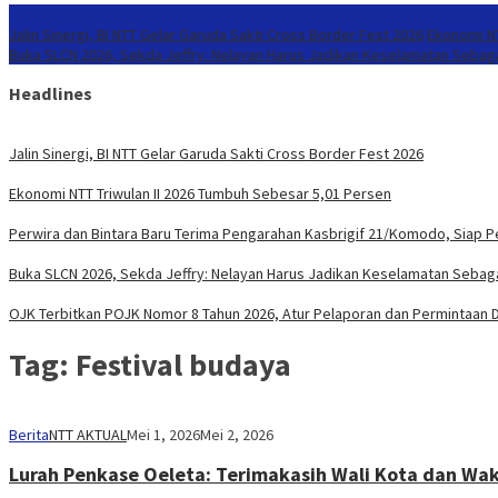
Konten Spesial
Jalin Sinergi, BI NTT Gelar Garuda Sakti Cross Border Fest 2026
Ekonomi NT
Buka SLCN 2026, Sekda Jeffry: Nelayan Harus Jadikan Keselamatan Sebaga
Headlines
Jalin Sinergi, BI NTT Gelar Garuda Sakti Cross Border Fest 2026
Ekonomi NTT Triwulan II 2026 Tumbuh Sebesar 5,01 Persen
Perwira dan Bintara Baru Terima Pengarahan Kasbrigif 21/Komodo, Siap 
Buka SLCN 2026, Sekda Jeffry: Nelayan Harus Jadikan Keselamatan Sebaga
OJK Terbitkan POJK Nomor 8 Tahun 2026, Atur Pelaporan dan Permintaan Da
Tag:
Festival budaya
Berita
NTT AKTUAL
Mei 1, 2026
Mei 2, 2026
Lurah Penkase Oeleta: Terimakasih Wali Kota dan Wak