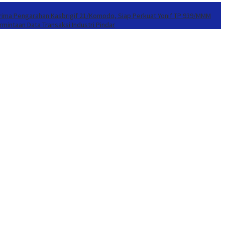
erima Pengarahan Kasbrigif 21/Komodo, Siap Perkuat Yonif TP 939/MMM
mintaan Data Transaksi Industri Pindar