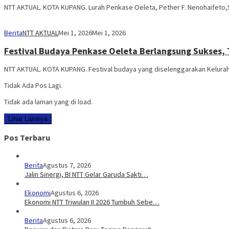
NTT AKTUAL. KOTA KUPANG. Lurah Penkase Oeleta, Pether F. Nenohaifeto
Berita
NTT AKTUAL
Mei 1, 2026
Mei 1, 2026
Festival Budaya Penkase Oeleta Berlangsung Sukses
NTT AKTUAL. KOTA KUPANG. Festival budaya yang diselenggarakan Keluraha
Tidak Ada Pos Lagi.
Tidak ada laman yang di load.
Lihat Lainnya
Pos Terbaru
Berita
Agustus 7, 2026
Jalin Sinergi, BI NTT Gelar Garuda Sakti…
Ekonomi
Agustus 6, 2026
Ekonomi NTT Triwulan II 2026 Tumbuh Sebe…
Berita
Agustus 6, 2026