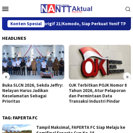
Loncat
Menu
ke
Mobile
konten
garahan Kasbrigif 21/Komodo, Siap Perkuat Yonif TP 939/MMM
Konten Spesial
HEADLINES
«
»
Buka SLCN 2026, Sekda Jeffry:
OJK Terbitkan POJK Nomor 8
Nelayan Harus Jadikan
Tahun 2026, Atur Pelaporan
Keselamatan Sebagai
dan Permintaan Data
Prioritas
Transaksi Industri Pindar
TAG:
FAPERTA FC
Tampil Maksimal, FAPERTA FC Siap Melaju ke
Semifinal Faperta Cup Ke-38