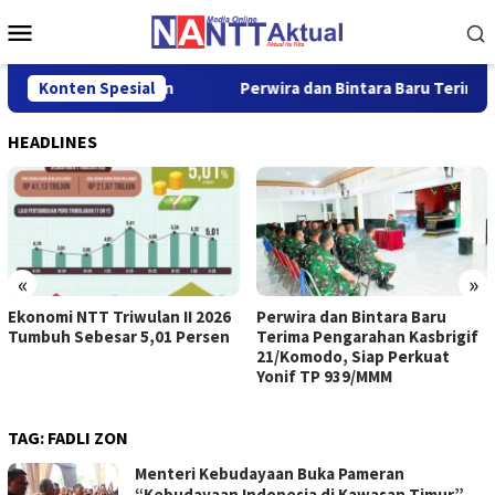
Loncat
Menu
ke
Mobile
konten
r 5,01 Persen
Konten Spesial
Perwira dan Bintara Baru Terima Pengarah
HEADLINES
«
»
Ekonomi NTT Triwulan II 2026
Perwira dan Bintara Baru
Tumbuh Sebesar 5,01 Persen
Terima Pengarahan Kasbrigif
21/Komodo, Siap Perkuat
Yonif TP 939/MMM
TAG:
FADLI ZON
Menteri Kebudayaan Buka Pameran
“Kebudayaan Indonesia di Kawasan Timur”