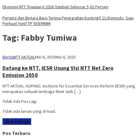
Ekonomi NTT Triwulan II 2026 Tumbuh Sebesar 5,01 Persen
Perwira dan Bintara Baru Terima Pengarahan Kasbrigif 21/Komodo, Siap
Perkuat Yonif TP 939/MMM
Tag:
Fabby Tumiwa
Berita
NTT AKTUAL
Mei 6, 2025
Mei 6, 2025
Datang ke NTT, IESR Usung Visi NTT Net Zero
Emission 2050
NTT AKTUAL. KUPANG. Institute for Essential Services Reform (IESR) yang
merupakan sebuah lembaga think tank […]
Tidak Ada Pos Lagi.
Tidak ada laman yang di load.
Lihat Lainnya
Pos Terbaru