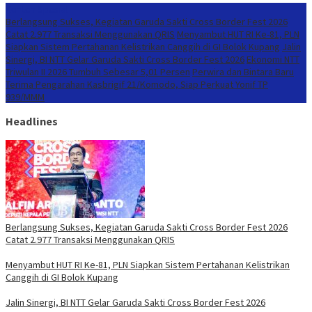
Konten Spesial
Berlangsung Sukses, Kegiatan Garuda Sakti Cross Border Fest 2026
Catat 2.977 Transaksi Menggunakan QRIS
Menyambut HUT RI Ke-81, PLN
Siapkan Sistem Pertahanan Kelistrikan Canggih di GI Bolok Kupang
Jalin
Sinergi, BI NTT Gelar Garuda Sakti Cross Border Fest 2026
Ekonomi NTT
Triwulan II 2026 Tumbuh Sebesar 5,01 Persen
Perwira dan Bintara Baru
Terima Pengarahan Kasbrigif 21/Komodo, Siap Perkuat Yonif TP
939/MMM
Headlines
Berlangsung Sukses, Kegiatan Garuda Sakti Cross Border Fest 2026
Catat 2.977 Transaksi Menggunakan QRIS
Menyambut HUT RI Ke-81, PLN Siapkan Sistem Pertahanan Kelistrikan
Canggih di GI Bolok Kupang
Jalin Sinergi, BI NTT Gelar Garuda Sakti Cross Border Fest 2026