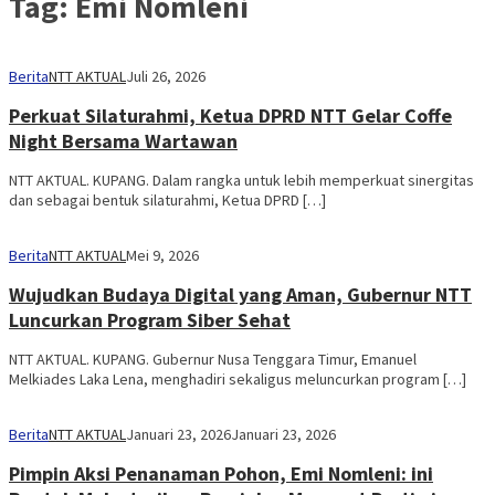
Tag:
Emi Nomleni
Berita
NTT AKTUAL
Juli 26, 2026
Perkuat Silaturahmi, Ketua DPRD NTT Gelar Coffe
Night Bersama Wartawan
NTT AKTUAL. KUPANG. Dalam rangka untuk lebih memperkuat sinergitas
dan sebagai bentuk silaturahmi, Ketua DPRD […]
Berita
NTT AKTUAL
Mei 9, 2026
Wujudkan Budaya Digital yang Aman, Gubernur NTT
Luncurkan Program Siber Sehat
NTT AKTUAL. KUPANG. Gubernur Nusa Tenggara Timur, Emanuel
Melkiades Laka Lena, menghadiri sekaligus meluncurkan program […]
Berita
NTT AKTUAL
Januari 23, 2026
Januari 23, 2026
Pimpin Aksi Penanaman Pohon, Emi Nomleni: ini