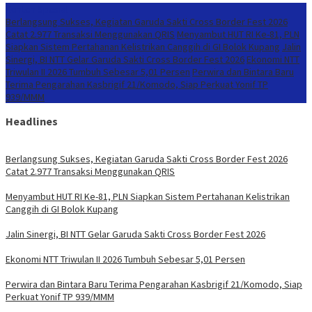
Konten Spesial
Berlangsung Sukses, Kegiatan Garuda Sakti Cross Border Fest 2026
Catat 2.977 Transaksi Menggunakan QRIS
Menyambut HUT RI Ke-81, PLN
Siapkan Sistem Pertahanan Kelistrikan Canggih di GI Bolok Kupang
Jalin
Sinergi, BI NTT Gelar Garuda Sakti Cross Border Fest 2026
Ekonomi NTT
Triwulan II 2026 Tumbuh Sebesar 5,01 Persen
Perwira dan Bintara Baru
Terima Pengarahan Kasbrigif 21/Komodo, Siap Perkuat Yonif TP
939/MMM
Headlines
Berlangsung Sukses, Kegiatan Garuda Sakti Cross Border Fest 2026
Catat 2.977 Transaksi Menggunakan QRIS
Menyambut HUT RI Ke-81, PLN Siapkan Sistem Pertahanan Kelistrikan
Canggih di GI Bolok Kupang
Jalin Sinergi, BI NTT Gelar Garuda Sakti Cross Border Fest 2026
Ekonomi NTT Triwulan II 2026 Tumbuh Sebesar 5,01 Persen
Perwira dan Bintara Baru Terima Pengarahan Kasbrigif 21/Komodo, Siap
Perkuat Yonif TP 939/MMM