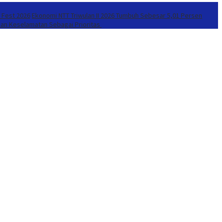
r Fest 2026
Ekonomi NTT Triwulan II 2026 Tumbuh Sebesar 5,01 Persen
kan Keselamatan Sebagai Prioritas