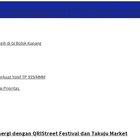
gih di GI Bolok Kupang
Jalin Sinergi, BI NTT Gelar Garuda Sakti Cross Borde
Perkuat Yonif TP 939/MMM
Buka SLCN 2026, Sekda Jeffry: Nelayan Harus Jadi
gih di GI Bolok Kupang
Perkuat Yonif TP 939/MMM
i Prioritas
5
ergi dengan QRIStreet Festival dan Takuju Market