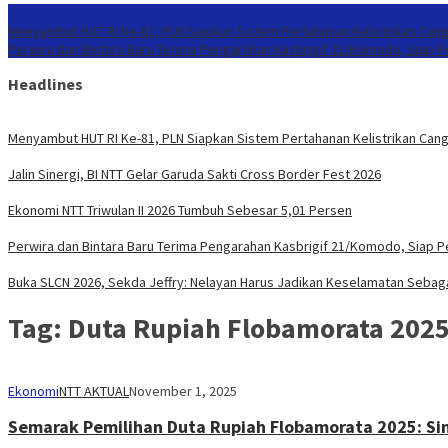
Konten Spesial
Menyambut HUT RI Ke-81, PLN Siapkan Sistem Pertahanan Kelistrikan Cang
Perwira dan Bintara Baru Terima Pengarahan Kasbrigif 21/Komodo, Siap 
Headlines
Menyambut HUT RI Ke-81, PLN Siapkan Sistem Pertahanan Kelistrikan Cang
Jalin Sinergi, BI NTT Gelar Garuda Sakti Cross Border Fest 2026
Ekonomi NTT Triwulan II 2026 Tumbuh Sebesar 5,01 Persen
Perwira dan Bintara Baru Terima Pengarahan Kasbrigif 21/Komodo, Siap 
Buka SLCN 2026, Sekda Jeffry: Nelayan Harus Jadikan Keselamatan Sebaga
Tag:
Duta Rupiah Flobamorata 202
Ekonomi
NTT AKTUAL
November 1, 2025
Semarak Pemilihan Duta Rupiah Flobamorata 2025: Sin