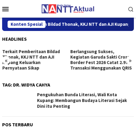
Loncat
Menu
ke
Mobile
konten
Terkait Pemberitaan Bildad Thonak, KKJ NTT dan AJI Kupang Ke
Konten Spesial
HEADLINES
Terkait Pemberitaan Bildad
Berlangsung Sukses,
Thonak, KKJ NTT dan AJI
Kegiatan Garuda Sakti Cross
«
»
Kupang Keluarkan
Border Fest 2026 Catat 2.977
Pernyataan Sikap
Transaksi Menggunakan QRIS
TAG:
DR. WIDYA CAHYA
Pengukuhan Bunda Literasi, Wali Kota
Kupang: Membangun Budaya Literasi Sejak
Dini itu Penting
POS TERBARU