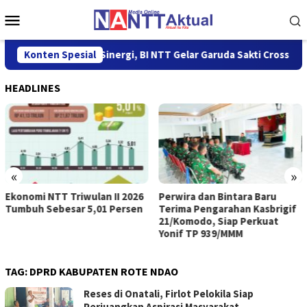
Loncat
Menu
ke
Mobile
konten
Konten Spesial
Jalin Sinergi, BI NTT Gelar Garuda Sakti Cross Border Fest
HEADLINES
«
»
Ekonomi NTT Triwulan II 2026
Perwira dan Bintara Baru
Tumbuh Sebesar 5,01 Persen
Terima Pengarahan Kasbrigif
21/Komodo, Siap Perkuat
Yonif TP 939/MMM
TAG:
DPRD KABUPATEN ROTE NDAO
Reses di Onatali, Firlot Pelokila Siap
Perjuangkan Aspirasi Masyarakat