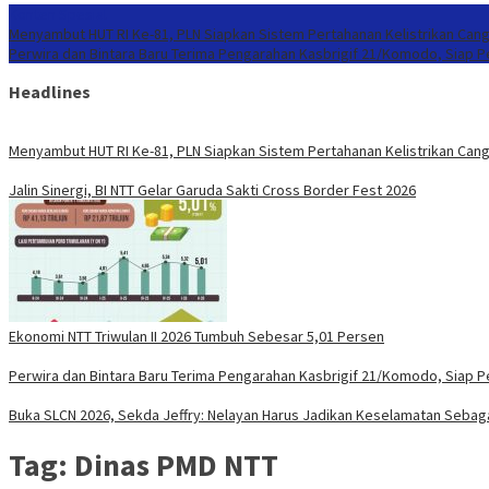
Konten Spesial
Menyambut HUT RI Ke-81, PLN Siapkan Sistem Pertahanan Kelistrikan Cang
Perwira dan Bintara Baru Terima Pengarahan Kasbrigif 21/Komodo, Siap 
Headlines
Menyambut HUT RI Ke-81, PLN Siapkan Sistem Pertahanan Kelistrikan Cang
Jalin Sinergi, BI NTT Gelar Garuda Sakti Cross Border Fest 2026
Ekonomi NTT Triwulan II 2026 Tumbuh Sebesar 5,01 Persen
Perwira dan Bintara Baru Terima Pengarahan Kasbrigif 21/Komodo, Siap 
Buka SLCN 2026, Sekda Jeffry: Nelayan Harus Jadikan Keselamatan Sebaga
Tag:
Dinas PMD NTT