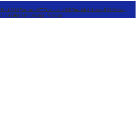
r Fest 2026
Ekonomi NTT Triwulan II 2026 Tumbuh Sebesar 5,01 Persen
kan Keselamatan Sebagai Prioritas