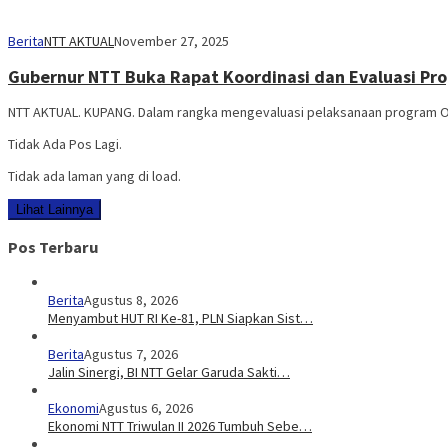
Berita
NTT AKTUAL
November 27, 2025
Gubernur NTT Buka Rapat Koordinasi dan Evaluasi P
NTT AKTUAL. KUPANG. Dalam rangka mengevaluasi pelaksanaan program On
Tidak Ada Pos Lagi.
Tidak ada laman yang di load.
Lihat Lainnya
Pos Terbaru
Berita
Agustus 8, 2026
Menyambut HUT RI Ke-81, PLN Siapkan Sist…
Berita
Agustus 7, 2026
Jalin Sinergi, BI NTT Gelar Garuda Sakti…
Ekonomi
Agustus 6, 2026
Ekonomi NTT Triwulan II 2026 Tumbuh Sebe…