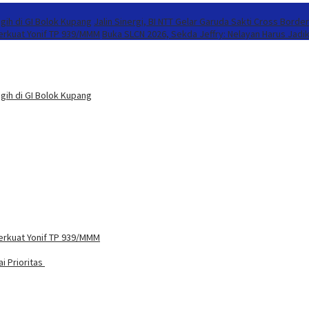
gih di GI Bolok Kupang
Jalin Sinergi, BI NTT Gelar Garuda Sakti Cross Borde
Perkuat Yonif TP 939/MMM
Buka SLCN 2026, Sekda Jeffry: Nelayan Harus Jadi
gih di GI Bolok Kupang
Perkuat Yonif TP 939/MMM
i Prioritas