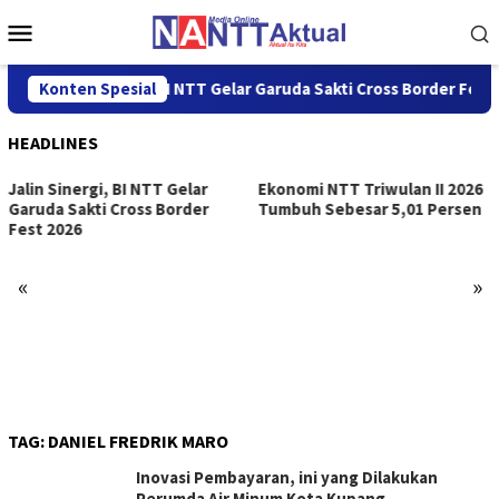
Loncat
Menu
ke
Mobile
konten
Konten Spesial
Jalin Sinergi, BI NTT Gelar Garuda Sakti Cross Border Fest 
HEADLINES
Jalin Sinergi, BI NTT Gelar
Ekonomi NTT Triwulan II 2026
Garuda Sakti Cross Border
Tumbuh Sebesar 5,01 Persen
Fest 2026
«
»
TAG:
DANIEL FREDRIK MARO
Inovasi Pembayaran, ini yang Dilakukan
Perumda Air Minum Kota Kupang