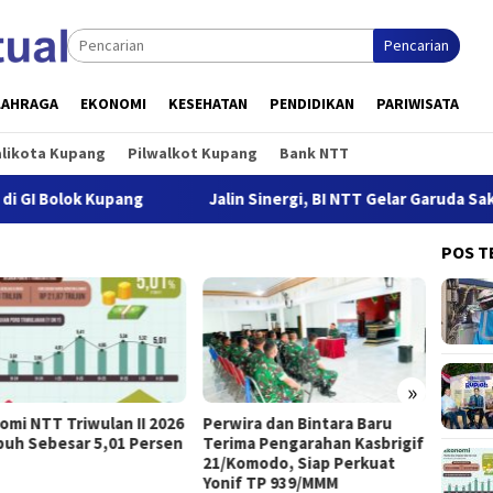
Pencarian
LAHRAGA
EKONOMI
KESEHATAN
PENDIDIKAN
PARIWISATA
alikota Kupang
Pilwalkot Kupang
Bank NTT
ok Kupang
Jalin Sinergi, BI NTT Gelar Garuda Sakti Cross 
POS T
»
Perwira dan Bintara Baru
Buka SLCN 2026, Sekda
Terima Pengarahan Kasbrigif
Jeffry: Nelayan Harus Jadikan
21/Komodo, Siap Perkuat
Keselamatan Sebagai
Yonif TP 939/MMM
Prioritas