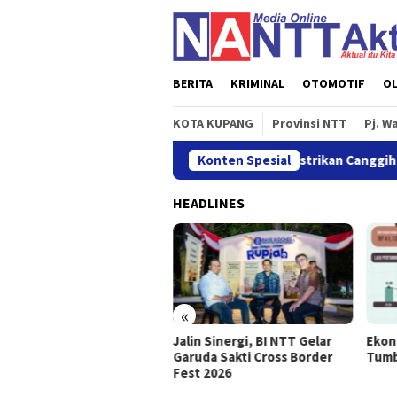
Loncat
ke
konten
BERITA
KRIMINAL
OTOMOTIF
O
KOTA KUPANG
Provinsi NTT
Pj. W
1, PLN Siapkan Sistem Pertahanan Kelistrikan Canggih di GI Bol
Konten Spesial
HEADLINES
«
Jalin Sinergi, BI NTT Gelar
Ekonomi NTT Triwulan II 2026
Garuda Sakti Cross Border
Tumbuh Sebesar 5,01 Persen
Fest 2026