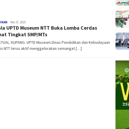
DIKAN
NTT
Mei 27, 2025
la UPTD Museum NTT Buka Lomba Cerdas
AKTUAL
at Tingkat SMP/MTs
KTUAL. KUPANG. UPTD Museum Dinas Pendidikan dan Kebudayaan
si NTT terus aktif menggelorakan semangat […]