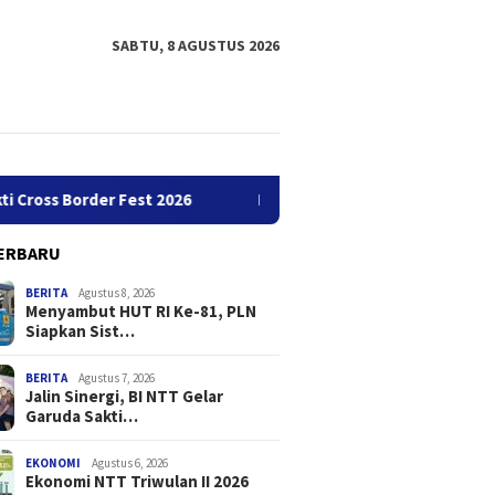
SABTU, 8 AGUSTUS 2026
Border Fest 2026
Ekonomi NTT Triwulan II 2026 Tumbuh Se
ERBARU
BERITA
Agustus 8, 2026
Menyambut HUT RI Ke-81, PLN
Siapkan Sist…
BERITA
Agustus 7, 2026
Jalin Sinergi, BI NTT Gelar
Garuda Sakti…
Menyambut HUT RI Ke-81,
Jalin Sinergi, BI NTT Gelar
E
PLN Siapkan Sistem
Garuda Sakti Cross Border
T
Pertahanan Kelistrikan
Fest 2026
EKONOMI
Agustus 6, 2026
Ekonomi NTT Triwulan II 2026
Canggih di GI Bolok Kupang