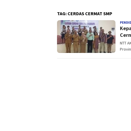
TAG:
CERDAS CERMAT SMP
PENDI
Kepa
Cerm
NTT A
Provin