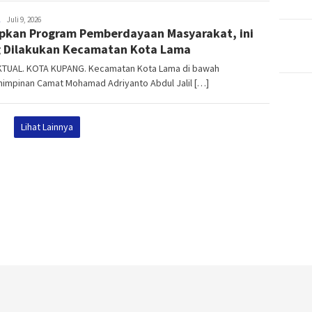
NTT
Juli 9, 2026
pkan Program Pemberdayaan Masyarakat, ini
AKTUAL
 Dilakukan Kecamatan Kota Lama
KTUAL. KOTA KUPANG. Kecamatan Kota Lama di bawah
impinan Camat Mohamad Adriyanto Abdul Jalil […]
Lihat Lainnya