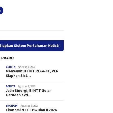
n
kan Sistem Pertahanan Kelistrikan Canggih di GI Bolok Kupang
ERBARU
BERITA
Agustus 8, 2026
Menyambut HUT RI Ke-81, PLN
Siapkan Sist…
BERITA
Agustus 7, 2026
Jalin Sinergi, BI NTT Gelar
Garuda Sakti…
EKONOMI
Agustus 6, 2026
Ekonomi NTT Triwulan II 2026