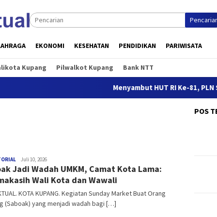
Pencaria
LAHRAGA
EKONOMI
KESEHATAN
PENDIDIKAN
PARIWISATA
alikota Kupang
Pilwalkot Kupang
Bank NTT
Menyambut HUT RI Ke-81, PLN Siap
POS T
TORIAL
NTT
Juli 10, 2026
ak Jadi Wadah UMKM, Camat Kota Lama:
AKTUAL
makasih Wali Kota dan Wawali
KTUAL. KOTA KUPANG. Kegiatan Sunday Market Buat Orang
g (Saboak) yang menjadi wadah bagi […]