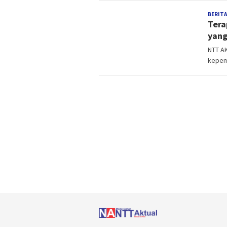
BERITA
Tera
yang
NTT A
kepem