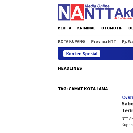
Loncat
ke
konten
BERITA
KRIMINAL
OTOMOTIF
O
KOTA KUPANG
Provinsi NTT
Pj. W
Konten Spesial
HEADLINES
TAG:
CAMAT KOTA LAMA
ADVER
Sabo
Teri
NTT A
Kupan