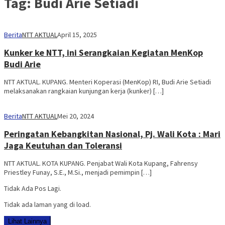
Tag:
Budi Arie Setiadi
Berita
NTT AKTUAL
April 15, 2025
Kunker ke NTT, ini Serangkaian Kegiatan MenKop
Budi Arie
NTT AKTUAL. KUPANG. Menteri Koperasi (MenKop) RI, Budi Arie Setiadi
melaksanakan rangkaian kunjungan kerja (kunker) […]
Berita
NTT AKTUAL
Mei 20, 2024
Peringatan Kebangkitan Nasional, Pj. Wali Kota : Mari
Jaga Keutuhan dan Toleransi
NTT AKTUAL. KOTA KUPANG. Penjabat Wali Kota Kupang, Fahrensy
Priestley Funay, S.E., M.Si., menjadi pemimpin […]
Tidak Ada Pos Lagi.
Tidak ada laman yang di load.
Lihat Lainnya