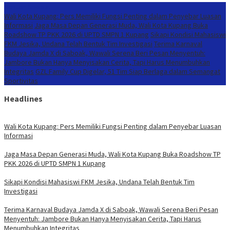
Konten Spesial
Wali Kota Kupang: Pers Memiliki Fungsi Penting dalam Penyebar Luasan
Informasi
Jaga Masa Depan Generasi Muda, Wali Kota Kupang Buka
Roadshow TP PKK 2026 di UPTD SMPN 1 Kupang
Sikapi Kondisi Mahasiswi
FKM Jesika, Undana Telah Bentuk Tim Investigasi
Terima Karnaval
Budaya Jamda X di Saboak, Wawali Serena Beri Pesan Menyentuh:
Jambore Bukan Hanya Menyisakan Cerita, Tapi Harus Menumbuhkan
Integritas
GZL Family Cup Digelar, 51 Tim Siap Berlaga dalam Semangat
Sportivitas
Headlines
Wali Kota Kupang: Pers Memiliki Fungsi Penting dalam Penyebar Luasan
Informasi
Jaga Masa Depan Generasi Muda, Wali Kota Kupang Buka Roadshow TP
PKK 2026 di UPTD SMPN 1 Kupang
Sikapi Kondisi Mahasiswi FKM Jesika, Undana Telah Bentuk Tim
Investigasi
Terima Karnaval Budaya Jamda X di Saboak, Wawali Serena Beri Pesan
Menyentuh: Jambore Bukan Hanya Menyisakan Cerita, Tapi Harus
Menumbuhkan Integritas