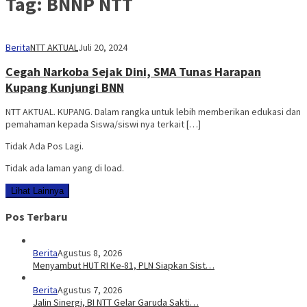
Tag:
BNNP NTT
Berita
NTT AKTUAL
Juli 20, 2024
Cegah Narkoba Sejak Dini, SMA Tunas Harapan
Kupang Kunjungi BNN
NTT AKTUAL. KUPANG. Dalam rangka untuk lebih memberikan edukasi dan
pemahaman kepada Siswa/siswi nya terkait […]
Tidak Ada Pos Lagi.
Tidak ada laman yang di load.
Lihat Lainnya
Pos Terbaru
Berita
Agustus 8, 2026
Menyambut HUT RI Ke-81, PLN Siapkan Sist…
Berita
Agustus 7, 2026
Jalin Sinergi, BI NTT Gelar Garuda Sakti…