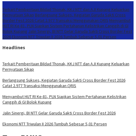
Konten Spesial
Terkait Pemberitaan Bildad Thonak, KKJ NTT dan AJI Kupang Keluarkan
Pernyataan Sikap
Berlangsung Sukses, Kegiatan Garuda Sakti Cross
Border Fest 2026 Catat 2.977 Transaksi Menggunakan QRIS
Menyambut
HUT RI Ke-81, PLN Siapkan Sistem Pertahanan Kelistrikan Canggih di GI
Bolok Kupang
Jalin Sinergi, BI NTT Gelar Garuda Sakti Cross Border Fest
2026
Ekonomi NTT Triwulan II 2026 Tumbuh Sebesar 5,01 Persen
Headlines
Terkait Pemberitaan Bildad Thonak, KKJ NTT dan AJI Kupang Keluarkan
Pernyataan Sikap
Berlangsung Sukses, Kegiatan Garuda Sakti Cross Border Fest 2026
Catat 2.977 Transaksi Menggunakan QRIS
Menyambut HUT RI Ke-81, PLN Siapkan Sistem Pertahanan Kelistrikan
Canggih di GI Bolok Kupang
Jalin Sinergi, BI NTT Gelar Garuda Sakti Cross Border Fest 2026
Ekonomi NTT Triwulan II 2026 Tumbuh Sebesar 5,01 Persen