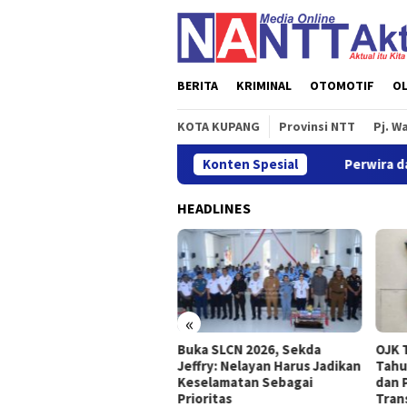
Loncat
ke
konten
BERITA
KRIMINAL
OTOMOTIF
O
KOTA KUPANG
Provinsi NTT
Pj. W
II 2026 Tumbuh Sebesar 5,01 Persen
Konten Spesial
Perwira dan Bintar
HEADLINES
«
wira dan Bintara Baru
Buka SLCN 2026, Sekda
OJK 
ima Pengarahan Kasbrigif
Jeffry: Nelayan Harus Jadikan
Tahu
Komodo, Siap Perkuat
Keselamatan Sebagai
dan 
if TP 939/MMM
Prioritas
Trans