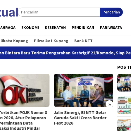
Pencarian
LAHRAGA
EKONOMI
KESEHATAN
PENDIDIKAN
PARIWISATA
alikota Kupang
Pilwalkot Kupang
Bank NTT
a Baru Terima Pengarahan Kasbrigif 21/Komodo, Siap Perkuat Yon
POS T
»
Terbitkan POJK Nomor 8
Jalin Sinergi, BI NTT Gelar
Ekonom
n 2026, Atur Pelaporan
Garuda Sakti Cross Border
Tumbu
Permintaan Data
Fest 2026
aksi Industri Pindar