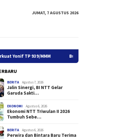
JUMAT, 7 AGUSTUS 2026
if TP 939/MMM
Buka SLCN 2026, Sekda Jeffry: Nelayan Ha
ERBARU
BERITA
Agustus 7, 2026
Jalin Sinergi, BI NTT Gelar
Garuda Sakti…
EKONOMI
Agustus 6, 2026
Ekonomi NTT Triwulan II 2026
Tumbuh Sebe…
i NTT Triwulan II 2026
Perwira dan Bintara Baru
Buka SL
h Sebesar 5,01 Persen
Terima Pengarahan Kasbrigif
Jeffry: 
21/Komodo, Siap Perkuat
Keselam
BERITA
Agustus 6, 2026
Perwira dan Bintara Baru Terima
Yonif TP 939/MMM
Priorita