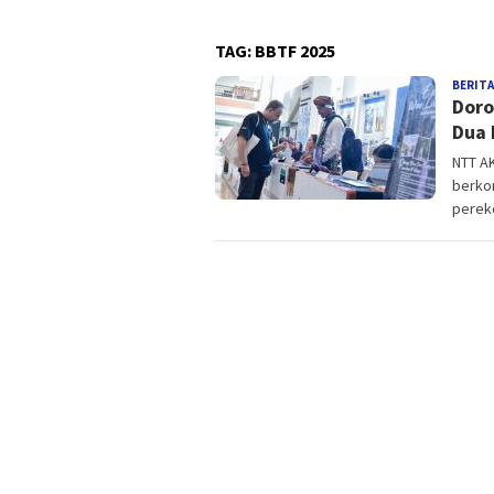
TAG:
BBTF 2025
BERITA
Doro
Dua 
NTT AK
berko
perek