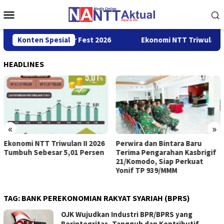
Loncat
Menu
ke
Mobile
konten
 Cross Border Fest 2026
Konten Spesial
Ekonomi NTT Triwulan II 2026 Tu
HEADLINES
«
»
Ekonomi NTT Triwulan II 2026
Perwira dan Bintara Baru
Tumbuh Sebesar 5,01 Persen
Terima Pengarahan Kasbrigif
21/Komodo, Siap Perkuat
Yonif TP 939/MMM
TAG:
BANK PEREKONOMIAN RAKYAT SYARIAH (BPRS)
OJK Wujudkan Industri BPR/BPRS yang
Berintegritas, Tangguh dan Kontributif