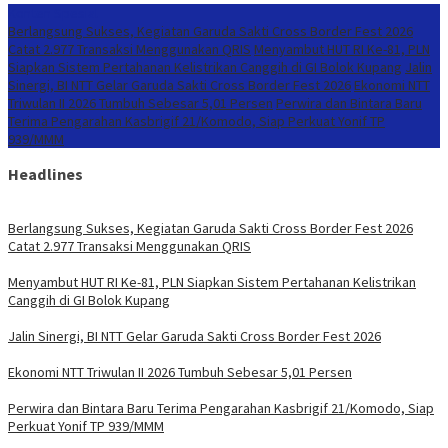
Konten Spesial
Berlangsung Sukses, Kegiatan Garuda Sakti Cross Border Fest 2026
Catat 2.977 Transaksi Menggunakan QRIS
Menyambut HUT RI Ke-81, PLN
Siapkan Sistem Pertahanan Kelistrikan Canggih di GI Bolok Kupang
Jalin
Sinergi, BI NTT Gelar Garuda Sakti Cross Border Fest 2026
Ekonomi NTT
Triwulan II 2026 Tumbuh Sebesar 5,01 Persen
Perwira dan Bintara Baru
Terima Pengarahan Kasbrigif 21/Komodo, Siap Perkuat Yonif TP
939/MMM
Headlines
Berlangsung Sukses, Kegiatan Garuda Sakti Cross Border Fest 2026
Catat 2.977 Transaksi Menggunakan QRIS
Menyambut HUT RI Ke-81, PLN Siapkan Sistem Pertahanan Kelistrikan
Canggih di GI Bolok Kupang
Jalin Sinergi, BI NTT Gelar Garuda Sakti Cross Border Fest 2026
Ekonomi NTT Triwulan II 2026 Tumbuh Sebesar 5,01 Persen
Perwira dan Bintara Baru Terima Pengarahan Kasbrigif 21/Komodo, Siap
Perkuat Yonif TP 939/MMM