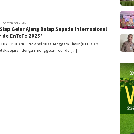
NTT
September 7, 2025
Siap Gelar Ajang Balap Sepeda Internasional
AKTUAL
r de EnTeTe 2025’
TUAL. KUPANG. Provinsi Nusa Tenggara Timur (NTT) siap
tak sejarah dengan menggelar Tour de […]