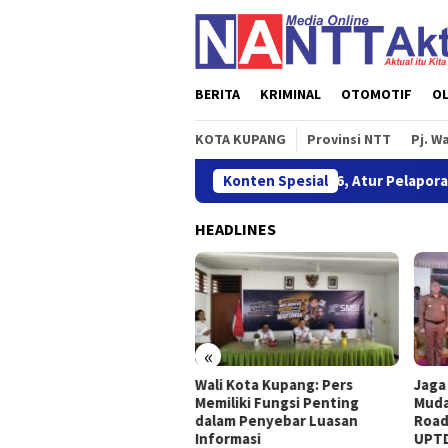
Loncat
ke
konten
BERITA
KRIMINAL
OTOMOTIF
O
KOTA KUPANG
Provinsi NTT
Pj. W
OJK Terbitkan POJK Nomor 8 Tahun 2026, Atur Pelaporan dan Perm
Konten Spesial
HEADLINES
«
 Terbitkan POJK Nomor 8
Wali Kota Kupang: Pers
Jaga
un 2026, Atur Pelaporan
Memiliki Fungsi Penting
Muda
 Permintaan Data
dalam Penyebar Luasan
Road
nsaksi Industri Pindar
Informasi
UPTD