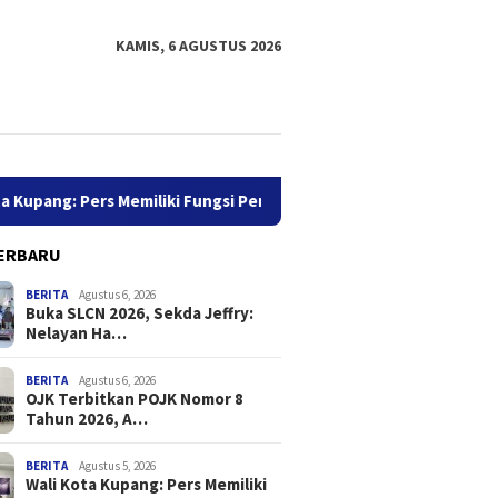
KAMIS, 6 AGUSTUS 2026
 Pers Memiliki Fungsi Penting dalam Penyebar Luasan Informasi
ERBARU
BERITA
Agustus 6, 2026
Buka SLCN 2026, Sekda Jeffry:
Nelayan Ha…
BERITA
Agustus 6, 2026
OJK Terbitkan POJK Nomor 8
Tahun 2026, A…
LCN 2026, Sekda
OJK Terbitkan POJK Nomor 8
Wali Ko
: Nelayan Harus Jadikan
Tahun 2026, Atur Pelaporan
Memilik
amatan Sebagai
dan Permintaan Data
dalam P
BERITA
Agustus 5, 2026
Wali Kota Kupang: Pers Memiliki
tas
Transaksi Industri Pindar
Informa