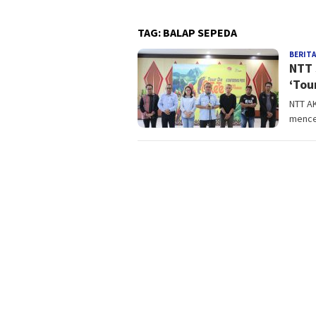
TAG:
BALAP SEPEDA
BERITA
NTT 
‘Tou
NTT AK
mence