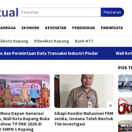
Pencarian
LAHRAGA
EKONOMI
KESEHATAN
PENDIDIKAN
PARIWISATA
alikota Kupang
Pilwalkot Kupang
Bank NTT
intaan Data Transaksi Industri Pindar
Wali Kota Kupang:
POS T
»
 Masa Depan Generasi
Sikapi Kondisi Mahasiswi FKM
Buka S
, Wali Kota Kupang Buka
Jesika, Undana Telah Bentuk
Jeffry
show TP PKK 2026 di
Tim Investigasi
Kesel
 SMPN 1 Kupang
Priori