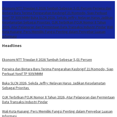
Konten Spesial
Ekonomi NTT Triwulan II 2026 Tumbuh Sebesar 5,01 Persen
Perwira dan
Bintara Baru Terima Pengarahan Kasbrigif 21/Komodo, Siap Perkuat
Yonif TP 939/MMM
Buka SLCN 2026, Sekda Jeffry: Nelayan Harus Jadikan
Keselamatan Sebagai Prioritas
OJK Terbitkan POJK Nomor 8 Tahun
2026, Atur Pelaporan dan Permintaan Data Transaksi Industri Pindar
Wali
Kota Kupang: Pers Memiliki Fungsi Penting dalam Penyebar Luasan
Informasi
Headlines
Ekonomi NTT Triwulan II 2026 Tumbuh Sebesar 5,01 Persen
Perwira dan Bintara Baru Terima Pengarahan Kasbrigif 21/Komodo, Siap
Perkuat Yonif TP 939/MMM
Buka SLCN 2026, Sekda Jeffry: Nelayan Harus Jadikan Keselamatan
Sebagai Prioritas
OJK Terbitkan POJK Nomor 8 Tahun 2026, Atur Pelaporan dan Permintaan
Data Transaksi Industri Pindar
Wali Kota Kupang: Pers Memiliki Fungsi Penting dalam Penyebar Luasan
Informasi