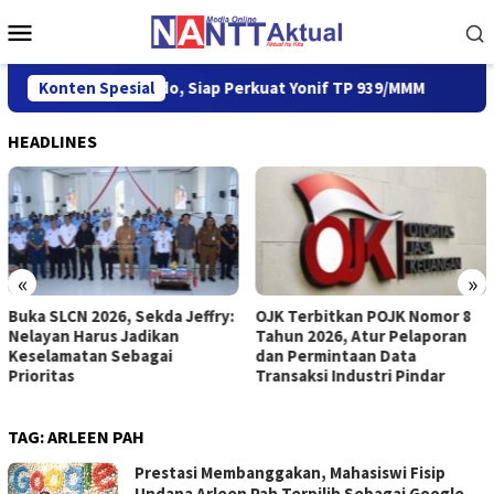
Loncat
Menu
ke
Mobile
konten
gif 21/Komodo, Siap Perkuat Yonif TP 939/MMM
Konten Spesial
Buka SLCN
HEADLINES
«
»
Buka SLCN 2026, Sekda Jeffry:
OJK Terbitkan POJK Nomor 8
Nelayan Harus Jadikan
Tahun 2026, Atur Pelaporan
Keselamatan Sebagai
dan Permintaan Data
Prioritas
Transaksi Industri Pindar
TAG:
ARLEEN PAH
Prestasi Membanggakan, Mahasiswi Fisip
Undana Arleen Pah Terpilih Sebagai Google