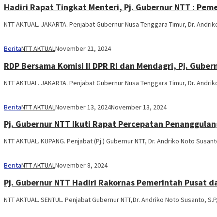
Hadiri Rapat Tingkat Menteri, Pj. Gubernur NTT : Pem
NTT AKTUAL. JAKARTA. Penjabat Gubernur Nusa Tenggara Timur, Dr. Andriko
Berita
NTT AKTUAL
November 21, 2024
RDP Bersama Komisi II DPR RI dan Mendagri, Pj. Guber
NTT AKTUAL. JAKARTA. Penjabat Gubernur Nusa Tenggara Timur, Dr. Andriko
Berita
NTT AKTUAL
November 13, 2024
November 13, 2024
Pj. Gubernur NTT Ikuti Rapat Percepatan Penanggula
NTT AKTUAL. KUPANG. Penjabat (Pj.) Gubernur NTT, Dr. Andriko Noto Susanto
Berita
NTT AKTUAL
November 8, 2024
Pj. Gubernur NTT Hadiri Rakornas Pemerintah Pusat d
NTT AKTUAL. SENTUL. Penjabat Gubernur NTT,Dr. Andriko Noto Susanto, S.P,