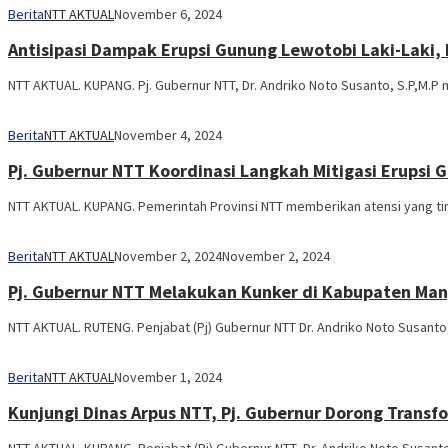
Berita
NTT AKTUAL
November 6, 2024
Antisipasi Dampak Erupsi Gunung Lewotobi Laki-Laki,
NTT AKTUAL. KUPANG. Pj. Gubernur NTT, Dr. Andriko Noto Susanto, S.P,M.P
Berita
NTT AKTUAL
November 4, 2024
Pj. Gubernur NTT Koordinasi Langkah Mitigasi Erupsi 
NTT AKTUAL. KUPANG. Pemerintah Provinsi NTT memberikan atensi yang ti
Berita
NTT AKTUAL
November 2, 2024
November 2, 2024
Pj. Gubernur NTT Melakukan Kunker di Kabupaten Man
NTT AKTUAL. RUTENG. Penjabat (Pj) Gubernur NTT Dr. Andriko Noto Susanto
Berita
NTT AKTUAL
November 1, 2024
Kunjungi Dinas Arpus NTT, Pj. Gubernur Dorong Trans
NTT AKTUAL. KUPANG. Penjabat (Pj) Gubernur NTT, Dr. Andriko Noto Susant