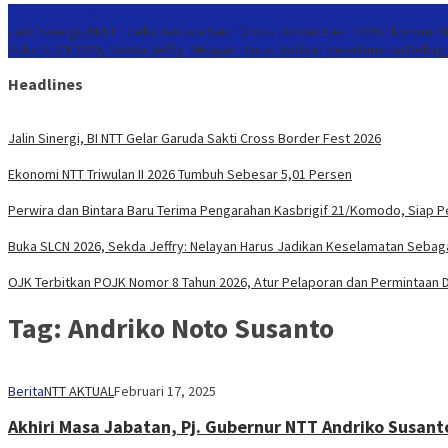
Konten Spesial
Jalin Sinergi, BI NTT Gelar Garuda Sakti Cross Border Fest 2026
Ekonomi NT
Buka SLCN 2026, Sekda Jeffry: Nelayan Harus Jadikan Keselamatan Sebaga
Headlines
Jalin Sinergi, BI NTT Gelar Garuda Sakti Cross Border Fest 2026
Ekonomi NTT Triwulan II 2026 Tumbuh Sebesar 5,01 Persen
Perwira dan Bintara Baru Terima Pengarahan Kasbrigif 21/Komodo, Siap 
Buka SLCN 2026, Sekda Jeffry: Nelayan Harus Jadikan Keselamatan Sebaga
OJK Terbitkan POJK Nomor 8 Tahun 2026, Atur Pelaporan dan Permintaan Da
Tag:
Andriko Noto Susanto
Berita
NTT AKTUAL
Februari 17, 2025
Akhiri Masa Jabatan, Pj. Gubernur NTT Andriko Susan