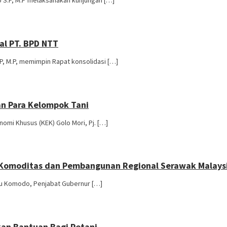
al PT. BPD NTT
P, M.P, memimpin Rapat konsolidasi […]
n Para Kelompok Tani
mi Khusus (KEK) Golo Mori, Pj. […]
Komoditas dan Pembangunan Regional Serawak Malaysia
lau Komodo, Penjabat Gubernur […]
kan Bantuan Bagi Petani