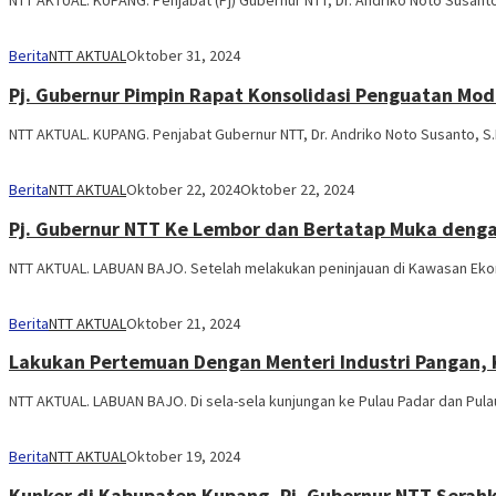
Berita
NTT AKTUAL
Oktober 31, 2024
Pj. Gubernur Pimpin Rapat Konsolidasi Penguatan Mod
NTT AKTUAL. KUPANG. Penjabat Gubernur NTT, Dr. Andriko Noto Susanto, S.
Berita
NTT AKTUAL
Oktober 22, 2024
Oktober 22, 2024
Pj. Gubernur NTT Ke Lembor dan Bertatap Muka denga
NTT AKTUAL. LABUAN BAJO. Setelah melakukan peninjauan di Kawasan Ekono
Berita
NTT AKTUAL
Oktober 21, 2024
Lakukan Pertemuan Dengan Menteri Industri Pangan, 
NTT AKTUAL. LABUAN BAJO. Di sela-sela kunjungan ke Pulau Padar dan Pu
Berita
NTT AKTUAL
Oktober 19, 2024
Kunker di Kabupaten Kupang, Pj. Gubernur NTT Serah