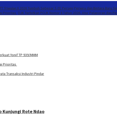
T Triwulan II 2026 Tumbuh Sebesar 5,01 Persen
Perwira dan Bintara Baru T
i Prioritas
OJK Terbitkan POJK Nomor 8 Tahun 2026, Atur Pelaporan dan Per
Perkuat Yonif TP 939/MMM
i Prioritas
ta Transaksi Industri Pindar
to Kunjungi Rote Ndao