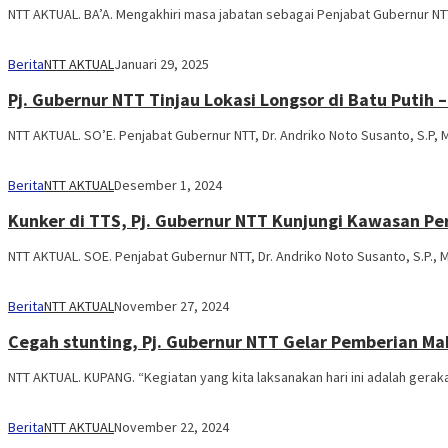
NTT AKTUAL. BA’A. Mengakhiri masa jabatan sebagai Penjabat Gubernur NTT,
Berita
NTT AKTUAL
Januari 29, 2025
Pj. Gubernur NTT Tinjau Lokasi Longsor di Batu Putih
NTT AKTUAL. SO’E. Penjabat Gubernur NTT, Dr. Andriko Noto Susanto, S.P, M
Berita
NTT AKTUAL
Desember 1, 2024
Kunker di TTS, Pj. Gubernur NTT Kunjungi Kawasan P
NTT AKTUAL. SOE. Penjabat Gubernur NTT, Dr. Andriko Noto Susanto, S.P., 
Berita
NTT AKTUAL
November 27, 2024
Cegah stunting, Pj. Gubernur NTT Gelar Pemberian Ma
NTT AKTUAL. KUPANG. “Kegiatan yang kita laksanakan hari ini adalah ger
Berita
NTT AKTUAL
November 22, 2024