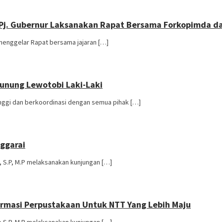
 Pj. Gubernur Laksanakan Rapat Bersama Forkopimda d
 menggelar Rapat bersama jajaran […]
Gunung Lewotobi Laki-Laki
nggi dan berkoordinasi dengan semua pihak […]
ggarai
, S.P, M.P melaksanakan kunjungan […]
formasi Perpustakaan Untuk NTT Yang Lebih Maju
o S.P, M.P melaksanakan kunjungan […]