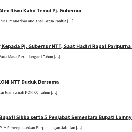
 Alex Riwu Kaho Temui Pj. Gubernur
P.M.P menerima audiensi Ketua Panitia […]
Kepada Pj. Gubernur NTT, Saat Hadiri Rapat Paripurna
Pada Masa Persidangan I Tahun […]
 KONI NTT Duduk Bersama
i tuan rumah PON XXII tahun […]
Bupati Sikka serta 5 Penjabat Sementara Bupati Lainny
S.P, M.P mengukuhkan Perpanjangan Jabatan […]