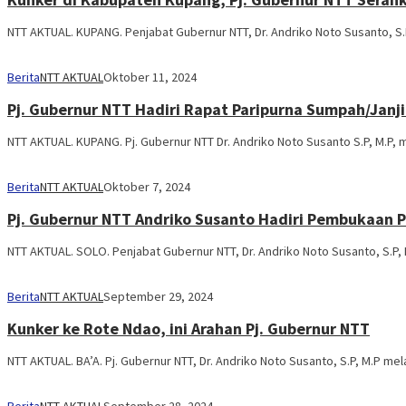
NTT AKTUAL. KUPANG. Penjabat Gubernur NTT, Dr. Andriko Noto Susanto, S.
Berita
NTT AKTUAL
Oktober 11, 2024
Pj. Gubernur NTT Hadiri Rapat Paripurna Sumpah/Janj
NTT AKTUAL. KUPANG. Pj. Gubernur NTT Dr. Andriko Noto Susanto S.P, M.P, 
Berita
NTT AKTUAL
Oktober 7, 2024
Pj. Gubernur NTT Andriko Susanto Hadiri Pembukaan P
NTT AKTUAL. SOLO. Penjabat Gubernur NTT, Dr. Andriko Noto Susanto, S.P
Berita
NTT AKTUAL
September 29, 2024
Kunker ke Rote Ndao, ini Arahan Pj. Gubernur NTT
NTT AKTUAL. BA’A. Pj. Gubernur NTT, Dr. Andriko Noto Susanto, S.P, M.P me
Berita
NTT AKTUAL
September 28, 2024