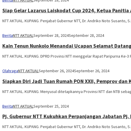
Siap Gelar Lazarus Laiskodat Cup 2024, Ketua Panitia
NTT AKTUAL. KUPANG. Penjabat Gubernur NTT, Dr. Andriko Noto Susanto, S.
Berita
NTT AKTUAL
September 28, 2024
September 28, 2024
Kain Tenun Nunkolo Menandai Ucapan Selamat Datang 
NTT AKTUAL. KUPANG. DPRD Provinsi NTT menggelar Rapat Paripurna Ke-3 
Olahraga
NTT AKTUAL
September 26, 2024
September 26, 2024
Siapkan Diri Jadi Tuan Rumah PON XXII, Pemprov dan
NTT AKTUAL. KUPANG. Menyusul ditetapkannya Provinsi NTT dan NTB sebaga
Berita
NTT AKTUAL
September 25, 2024
Pj. Gubernur NTT Kukuhkan Perpanjangan Jabatan Pj. 
NTT AKTUAL. KUPANG. Penjabat Gubernur NTT, Dr. Andriko Noto Susanto, 