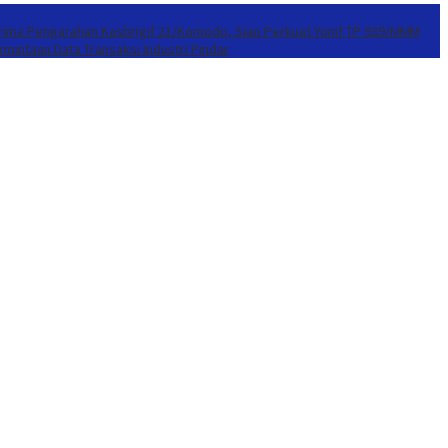
erima Pengarahan Kasbrigif 21/Komodo, Siap Perkuat Yonif TP 939/MMM
mintaan Data Transaksi Industri Pindar