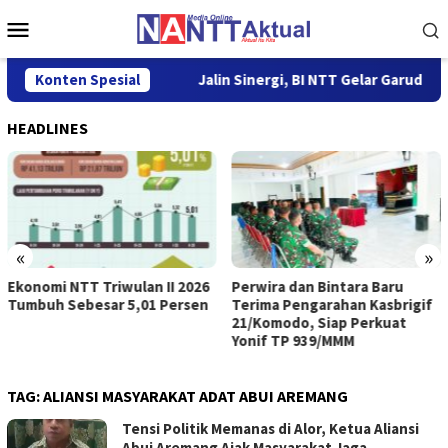
Loncat
Menu
ke
Mobile
konten
olok Kupang
Konten Spesial
Jalin Sinergi, BI NTT Gelar Garuda Sakti Cros
HEADLINES
«
»
Ekonomi NTT Triwulan II 2026
Perwira dan Bintara Baru
Tumbuh Sebesar 5,01 Persen
Terima Pengarahan Kasbrigif
21/Komodo, Siap Perkuat
Yonif TP 939/MMM
TAG:
ALIANSI MASYARAKAT ADAT ABUI AREMANG
Tensi Politik Memanas di Alor, Ketua Aliansi
Abui Aremang Ajak Masyarakat Jaga