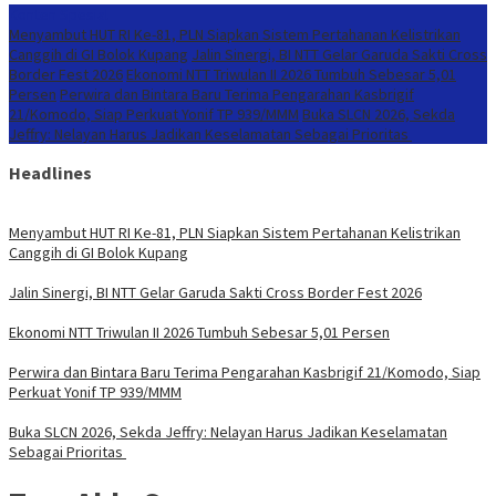
Konten Spesial
Menyambut HUT RI Ke-81, PLN Siapkan Sistem Pertahanan Kelistrikan
Canggih di GI Bolok Kupang
Jalin Sinergi, BI NTT Gelar Garuda Sakti Cross
Border Fest 2026
Ekonomi NTT Triwulan II 2026 Tumbuh Sebesar 5,01
Persen
Perwira dan Bintara Baru Terima Pengarahan Kasbrigif
21/Komodo, Siap Perkuat Yonif TP 939/MMM
Buka SLCN 2026, Sekda
Jeffry: Nelayan Harus Jadikan Keselamatan Sebagai Prioritas
Headlines
Menyambut HUT RI Ke-81, PLN Siapkan Sistem Pertahanan Kelistrikan
Canggih di GI Bolok Kupang
Jalin Sinergi, BI NTT Gelar Garuda Sakti Cross Border Fest 2026
Ekonomi NTT Triwulan II 2026 Tumbuh Sebesar 5,01 Persen
Perwira dan Bintara Baru Terima Pengarahan Kasbrigif 21/Komodo, Siap
Perkuat Yonif TP 939/MMM
Buka SLCN 2026, Sekda Jeffry: Nelayan Harus Jadikan Keselamatan
Sebagai Prioritas