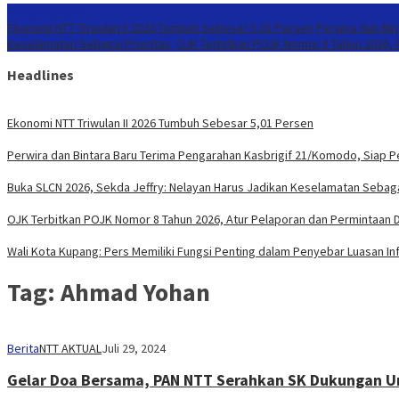
Konten Spesial
Ekonomi NTT Triwulan II 2026 Tumbuh Sebesar 5,01 Persen
Perwira dan Bi
Keselamatan Sebagai Prioritas
OJK Terbitkan POJK Nomor 8 Tahun 2026, A
Headlines
Ekonomi NTT Triwulan II 2026 Tumbuh Sebesar 5,01 Persen
Perwira dan Bintara Baru Terima Pengarahan Kasbrigif 21/Komodo, Siap 
Buka SLCN 2026, Sekda Jeffry: Nelayan Harus Jadikan Keselamatan Sebaga
OJK Terbitkan POJK Nomor 8 Tahun 2026, Atur Pelaporan dan Permintaan Da
Wali Kota Kupang: Pers Memiliki Fungsi Penting dalam Penyebar Luasan In
Tag:
Ahmad Yohan
Berita
NTT AKTUAL
Juli 29, 2024
Gelar Doa Bersama, PAN NTT Serahkan SK Dukungan U