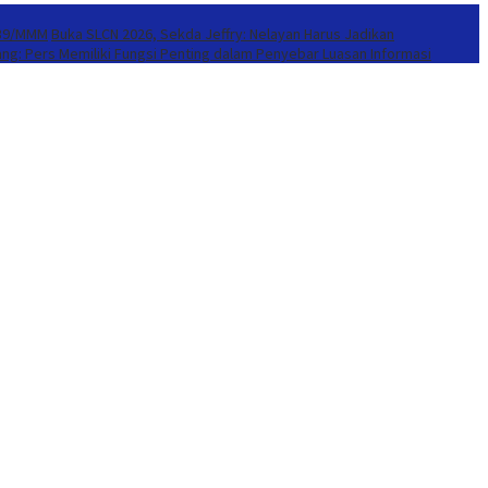
939/MMM
Buka SLCN 2026, Sekda Jeffry: Nelayan Harus Jadikan
ang: Pers Memiliki Fungsi Penting dalam Penyebar Luasan Informasi