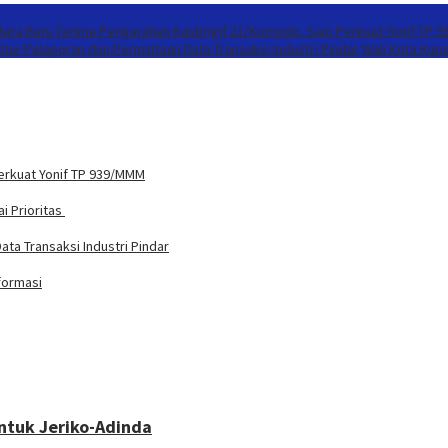
ntara Baru Terima Pengarahan Kasbrigif 21/Komodo, Siap Perkuat Yonif TP 
tur Pelaporan dan Permintaan Data Transaksi Industri Pindar
Wali Kota Kup
Perkuat Yonif TP 939/MMM
i Prioritas
ta Transaksi Industri Pindar
formasi
ntuk Jeriko-Adinda