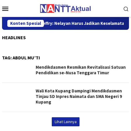
Loncat
Menu
ke
Mobile
konten
 SLCN 2026, Sekda Jeffry: Nelayan Harus Jadikan Keselamatan Se
Konten Spesial
HEADLINES
TAG:
ABDUL MU’TI
Mendikdasmen Resmikan Revitalisasi Satuan
Pendidikan se-Nusa Tenggara Timur
Wali Kota Kupang Dampingi Mendikdasmen
Tinjau SD Inpres Naimata dan SMA Negeri 9
Kupang
Lihat Lainnya