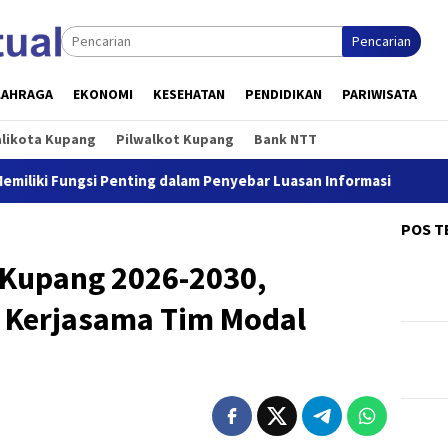
Pencarian
LAHRAGA
EKONOMI
KESEHATAN
PENDIDIKAN
PARIWISATA
alikota Kupang
Pilwalkot Kupang
Bank NTT
ng dalam Penyebar Luasan Informasi
Jaga Masa Depan Gen
POS T
 Kupang 2026-2030,
: Kerjasama Tim Modal