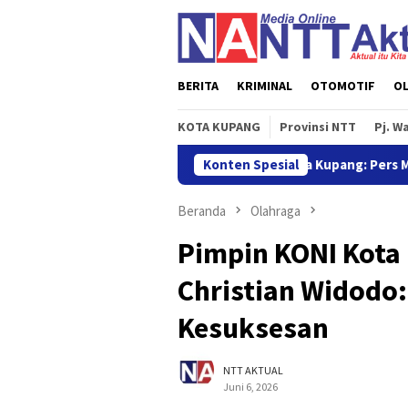
Loncat
ke
konten
BERITA
KRIMINAL
OTOMOTIF
O
KOTA KUPANG
Provinsi NTT
Pj. W
Wali Kota Kupang: Pers Memiliki Fungsi Penti
Konten Spesial
Beranda
Olahraga
Pimpin KONI Kota
Christian Widodo
Kesuksesan
NTT AKTUAL
Juni 6, 2026