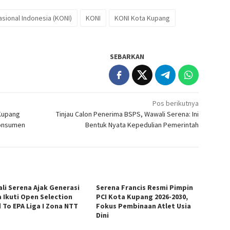
sional Indonesia (KONI)
KONI
KONI Kota Kupang
SEBARKAN
Pos berikutnya
 Kupang
Tinjau Calon Penerima BSPS, Wawali Serena: Ini
Konsumen
Bentuk Nyata Kepedulian Pemerintah
li Serena Ajak Generasi
Serena Francis Resmi Pimpin
 Ikuti Open Selection
PCI Kota Kupang 2026-2030,
 To EPA Liga I Zona NTT
Fokus Pembinaan Atlet Usia
Dini