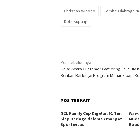
Christian Widodo
Komite Olahraga Na
Kota Kupang
Navigasi
Pos sebelumnya
Gelar Acara Customer Gathering, PT SBM
pos
Berikan Berbagai Program Menarik bagi 
POS TERKAIT
GZL Family Cup Digelar, 51 Tim
Wawa
Siap Berlaga dalam Semangat
Muda
Sportivitas
Road