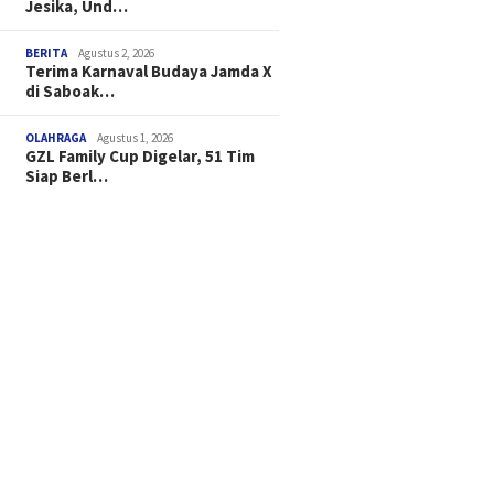
Jesika, Und…
BERITA
Agustus 2, 2026
Terima Karnaval Budaya Jamda X
di Saboak…
OLAHRAGA
Agustus 1, 2026
GZL Family Cup Digelar, 51 Tim
Siap Berl…